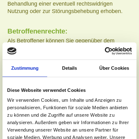
Behandlung einer eventuell rechtswidrigen
Nutzung oder zur Störungsbehebung erhoben.
Betroffenenrechte:
Als Betroffener können Sie gegenüber dem
Verantwortlichen die folgenden Rechte geltend
machen. Die im Rahmen der Geltendmachung
erhobenen personenbezogenen Daten werden für
Zustimmung
Details
Über Cookies
keinen anderen Zweck genutzt.
Auskunftsrecht:
Diese Webseite verwendet Cookies
Wir geben ihnen gern Auskunft zu den über sie
Wir verwenden Cookies, um Inhalte und Anzeigen zu
gespeicherten Daten. Bitte stellen Sie dazu eine
personalisieren, Funktionen für soziale Medien anbieten
Anfrage an die oben genannten Kontaktdaten. Die
zu können und die Zugriffe auf unsere Website zu
im Rahmen ihrer Anfrage entstehenden
analysieren. Außerdem geben wir Informationen zu Ihrer
personenbezogenen Daten werden entsprechend
Verwendung unserer Website an unsere Partner für
vertraulich behandelt.
soziale Medien, Werbung und Analysen weiter. Unsere