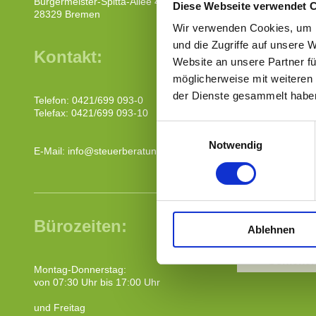
Bürgermeister-Spitta-Allee
49
Diese Webseite verwendet 
Wir such
28329
Bremen
Wir verwenden Cookies, um I
und die Zugriffe auf unsere 
Kontakt:
ein
Website an unsere Partner fü
möglicherweise mit weiteren
für
der Dienste gesammelt habe
Telefon: 0421/699 093-0
Telefax: 0421/699 093-10
ein
Einwilligungsauswahl
Notwendig
für
E-Mail: info@steuerberatung-mp.de
und
ein
Bürozeiten:
Ablehnen
Schicken
Montag-Donnerstag:
von 07:30 Uhr bis 17:00 Uhr
und Freitag