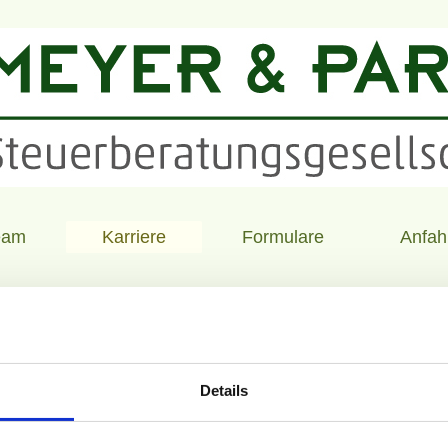
eam
Karriere
Formulare
Anfah
Stellenang
en Freude am Umgang mit Mandanten und haben die Aus
Details
en? ... und Sie sind auf der Suche nach einer neuen Her