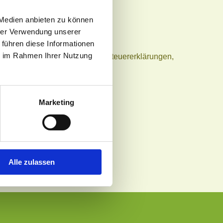
 Medien anbieten zu können
hrer Verwendung unserer
 führen diese Informationen
ie im Rahmen Ihrer Nutzung
ungen und die Erstellung von Steuererklärungen,
Marketing
 Jahresabschlüssen,
Alle zulassen